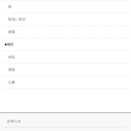
柄
取扱い表示
縫製
■感性
色彩
感覚
心象
お知らせ