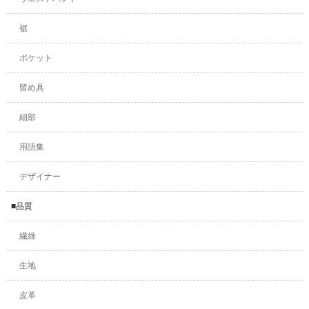
裾
ポケット
留め具
細部
用語集
デザイナー
■品質
繊維
生地
皮革