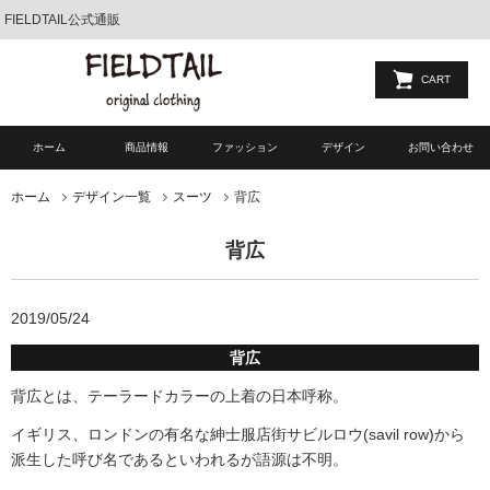
FIELDTAIL公式通販
CART
ホーム
商品情報
ファッション
デザイン
お問い合わせ
背広
ホーム
デザイン一覧
スーツ
背広
2019/05/24
背広
背広とは、テーラードカラーの上着の日本呼称。
イギリス、ロンドンの有名な紳士服店街サビルロウ(savil row)から
派生した呼び名であるといわれるが語源は不明。