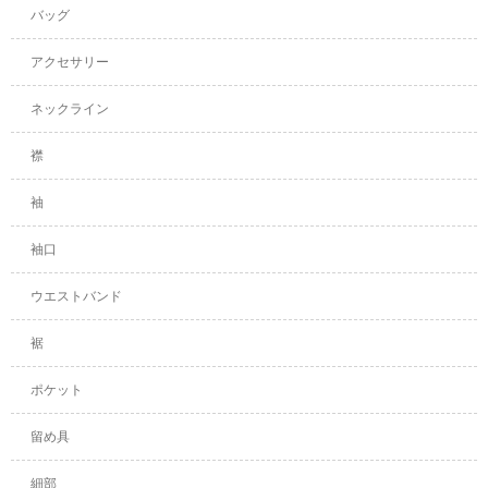
バッグ
アクセサリー
ネックライン
襟
袖
袖口
ウエストバンド
裾
ポケット
留め具
細部