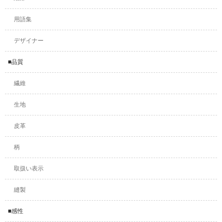
用語集
デザイナー
■品質
繊維
生地
皮革
柄
取扱い表示
縫製
■感性