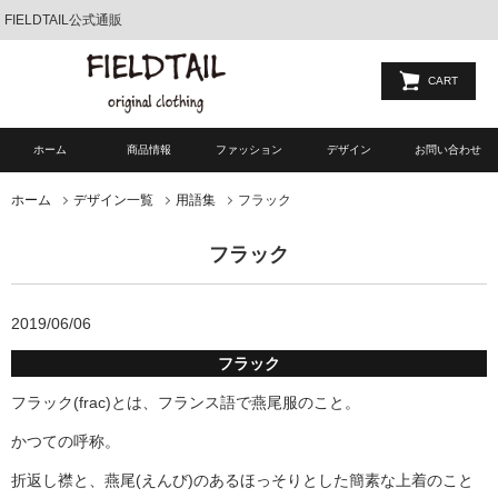
FIELDTAIL公式通販
CART
ホーム
商品情報
ファッション
デザイン
お問い合わせ
フラック
ホーム
デザイン一覧
用語集
フラック
2019/06/06
フラック
フラック(frac)とは、フランス語で燕尾服のこと。
かつての呼称。
折返し襟と、燕尾(えんび)のあるほっそりとした簡素な上着のこと