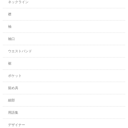
ネックライン
襟
袖
袖口
ウエストバンド
裾
ポケット
留め具
細部
用語集
デザイナー