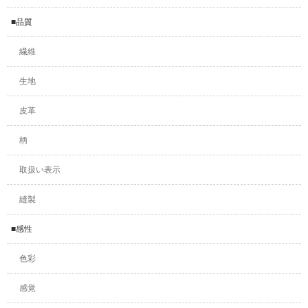
■品質
繊維
生地
皮革
柄
取扱い表示
縫製
■感性
色彩
感覚