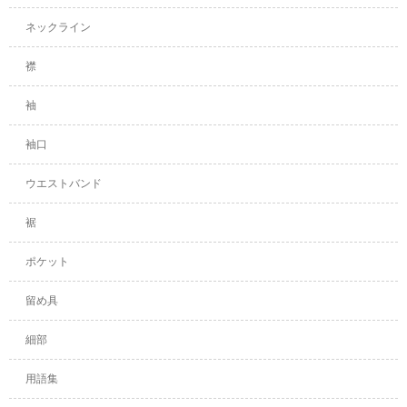
ネックライン
襟
袖
袖口
ウエストバンド
裾
ポケット
留め具
細部
用語集