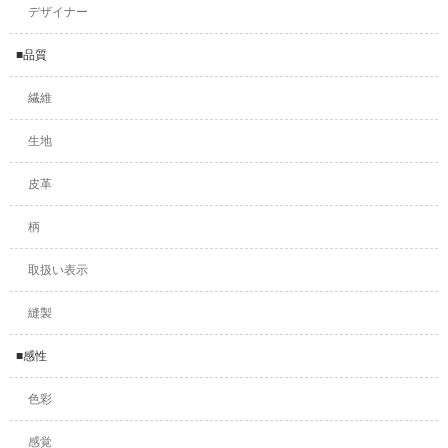
デザイナー
■品質
繊維
生地
皮革
柄
取扱い表示
縫製
■感性
色彩
感覚