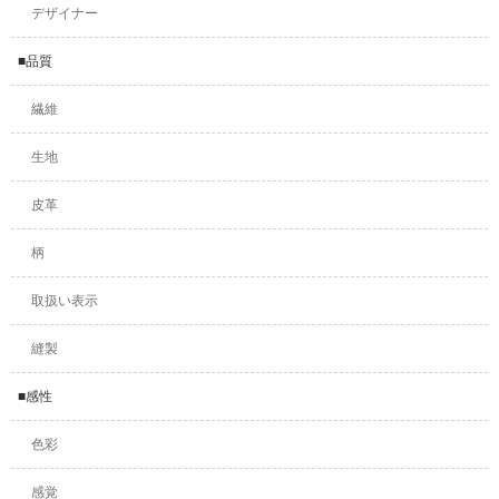
デザイナー
■品質
繊維
生地
皮革
柄
取扱い表示
縫製
■感性
色彩
感覚