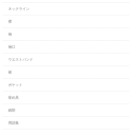
ネックライン
襟
袖
袖口
ウエストバンド
裾
ポケット
留め具
細部
用語集