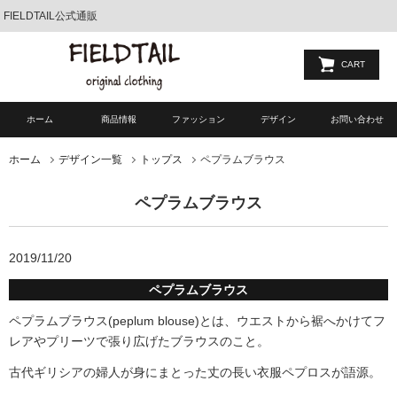
FIELDTAIL公式通販
CART
ホーム
商品情報
ファッション
デザイン
お問い合わせ
ペプラムブラウス
ホーム
デザイン一覧
トップス
ペプラムブラウス
2019/11/20
ペプラムブラウス
ペプラムブラウス(peplum blouse)とは、ウエストから裾へかけてフ
レアやプリーツで張り広げたブラウスのこと。
古代ギリシアの婦人が身にまとった丈の長い衣服ペプロスが語源。