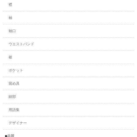
襟
袖
袖口
ウエストバンド
裾
ポケット
留め具
細部
用語集
デザイナー
■品質