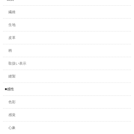
繊維
生地
皮革
柄
取扱い表示
縫製
■感性
色彩
感覚
心象