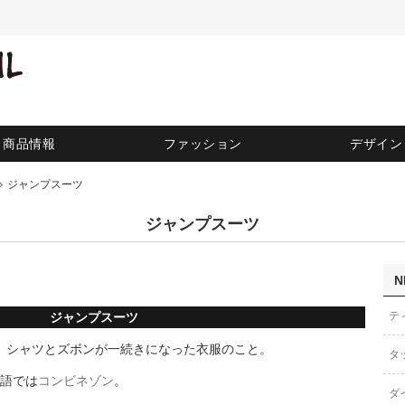
商品情報
ファッション
デザイン
ジャンプスーツ
ジャンプスーツ
N
テ
ジャンプスーツ
)とは、シャツとズボンが一続きになった衣服のこと。
タ
語では
コンビネゾン
。
ダ