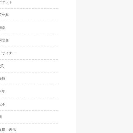
ポケット
留め具
細部
用語集
デザイナー
品質
繊維
生地
皮革
柄
取扱い表示