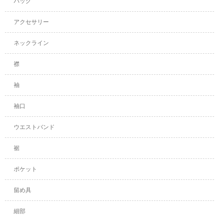
バッグ
アクセサリー
ネックライン
襟
袖
袖口
ウエストバンド
裾
ポケット
留め具
細部