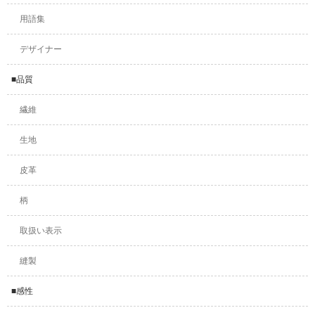
用語集
デザイナー
■品質
繊維
生地
皮革
柄
取扱い表示
縫製
■感性