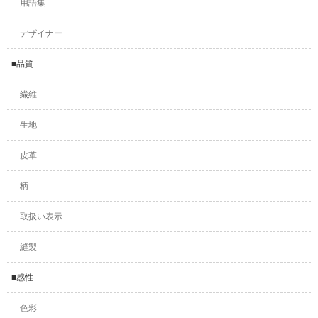
用語集
デザイナー
■品質
繊維
生地
皮革
柄
取扱い表示
縫製
■感性
色彩