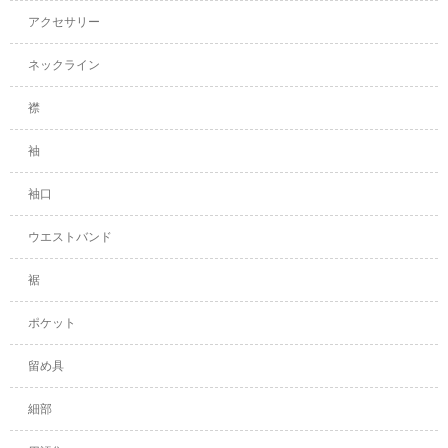
アクセサリー
ネックライン
襟
袖
袖口
ウエストバンド
裾
ポケット
留め具
細部