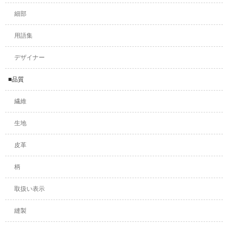
細部
用語集
デザイナー
■品質
繊維
生地
皮革
柄
取扱い表示
縫製