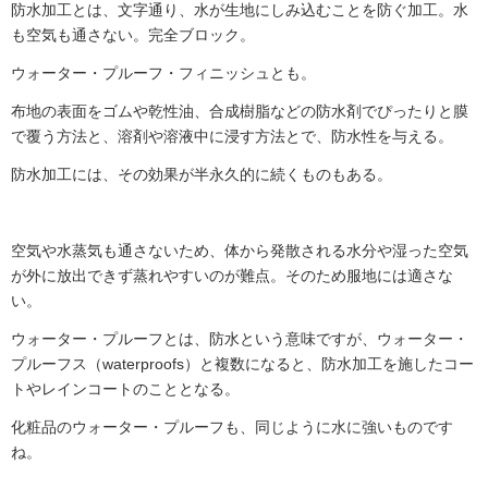
防水加工とは、文字通り、水が生地にしみ込むことを防ぐ加工。水
も空気も通さない。完全ブロック。
ウォーター・プルーフ・フィニッシュとも。
布地の表面をゴムや乾性油、合成樹脂などの防水剤でぴったりと膜
で覆う方法と、溶剤や溶液中に浸す方法とで、防水性を与える。
防水加工には、その効果が半永久的に続くものもある。
空気や水蒸気も通さないため、体から発散される水分や湿った空気
が外に放出できず蒸れやすいのが難点。そのため服地には適さな
い。
ウォーター・プルーフとは、防水という意味ですが、ウォーター・
プルーフス（waterproofs）と複数になると、防水加工を施したコー
トやレインコートのこととなる。
化粧品のウォーター・プルーフも、同じように水に強いものです
ね。