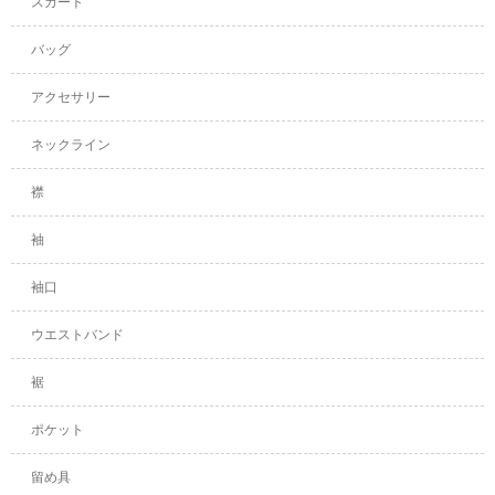
スカート
バッグ
アクセサリー
ネックライン
襟
袖
袖口
ウエストバンド
裾
ポケット
留め具